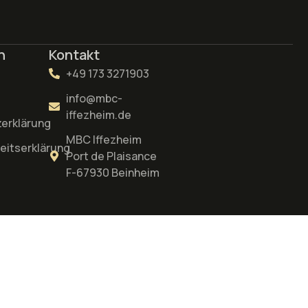
n
Kontakt
+49 173 3271903
info@mbc-
iffezheim.de
erklärung
MBC Iffezheim
heitserklärung
Port de Plaisance
F-67930 Beinheim